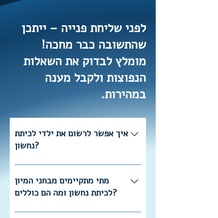
לפני שליחת פנייה – ייתכן
שהתשובה כבר מחכה!
מומלץ לבדוק את השאלות
הנפוצות ולקבל מענה
במהירות.
איך אפשר לרשום את ילדי לכיתת
נחשון?
הרישום והמיון לכיתות נחשון מתבצע על
ידי בתי הספר המשתתפים בתוכנית. לכן,
מתי מתקיימים מבחני המיון
יש לפנות ישירות לבית הספר הרלוונטי
לכיתת נחשון ומה הם כוללים?
לקבלת מידע על הרישום והתהליך.
תהליך המיון נקבע על ידי כל בית ספר