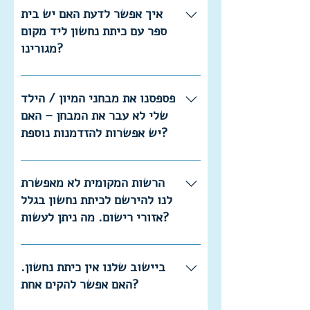
בנפרד. כדי לקבל מידע מדויק על מועדי
איך אפשר לדעת האם יש בית
המבחנים, תוכנם ותנאי הקבלה, יש לפנות
ספר עם כיתת נחשון ליד מקום
לבית הספר שבו מתקיימת כיתת נחשון.
מגורינו?
רשימת בתי הספר המשתתפים בתוכנית
מופיעה בעמוד "אודות" תחת "פריסה
פספסנו את מבחני המיון / הילד
ארצית" באתר שלנו.
שלי לא עבר את המבחן – האם
יש אפשרות להזדמנות נוספת?
תהליך המיון והתנאים לקבלת תלמידים
נקבעים על ידי בתי הספר עצמם. אנו
הרשות המקומית לא מאפשרת
מבינים את הרצון להעניק לילדכם את
לנו להירשם לכיתת נחשון בגלל
ההזדמנות הטובה ביותר, אך איננו
אזורי רישום. מה ניתן לעשות?
מתערבים בהחלטות בתי הספר בנושא זה.
המדיניות לגבי אזורי רישום והאפשרות
לקבל תלמידים מחוץ ליישוב נקבעת על
ביישוב שלנו אין כיתת נחשון.
ידי הרשות המקומית. אנו לא מעורבים
האם אפשר להקים אחת?
בהחלטות אלה, ולכן מומלץ לפנות ישירות